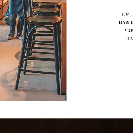
 אנו
 שאנו
סרי
עוד.